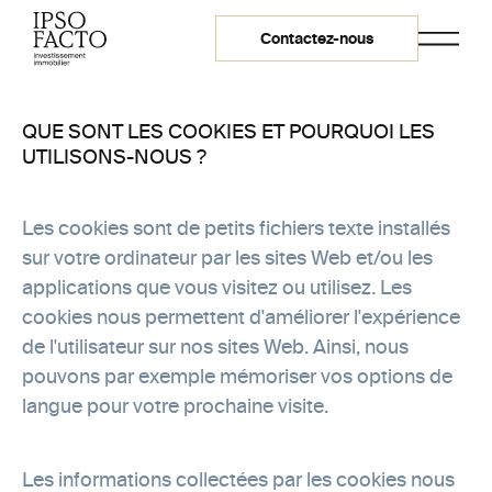
Contactez-nous
Contactez-
QUE SONT LES COOKIES ET POURQUOI LES
nous.
UTILISONS-NOUS ?
Les cookies sont de petits fichiers texte installés
Par
téléphone
sur votre ordinateur par les sites Web et/ou les
applications que vous visitez ou utilisez. Les
Par
courriel
cookies nous permettent d'améliorer l'expérience
260-2000 avenue
de l'utilisateur sur nos sites Web. Ainsi, nous
McGill College
pouvons par exemple mémoriser vos options de
Montréal QC H3A
langue pour votre prochaine visite.
3H3
© 2026 Ipso Facto -
Tous droits réservés
Les informations collectées par les cookies nous