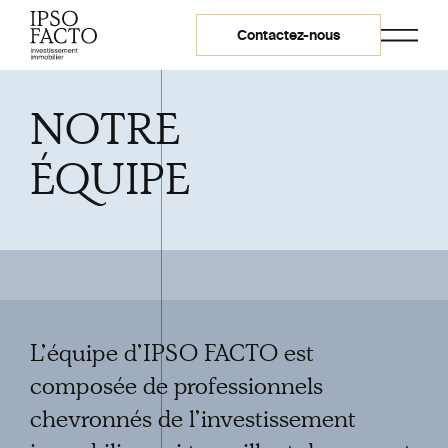
Contactez-nous
Contactez-
NOTRE
nous.
ÉQUIPE
Par
téléphone
Par
courriel
260-2000 avenue
McGill College
L’équipe d’IPSO FACTO est
Montréal QC H3A
composée de professionnels
3H3
© 2026 Ipso Facto -
chevronnés de l’investissement
Tous droits réservés