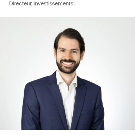
Directeur, Investissements
option économie financière, des HEC Mo
(2003).
514-933-0999 poste 223
jpdube@ipsofactoimmobilier.com
Jean-Philippe a rejoint IPSO FACTO au 
juillet 2023 à titre de Coprésident après 
réalisé un premier séjour au sein de l’ent
de 2011 à 2014. M. Dubé a débuté sa car
2001 dans une entreprise d’envergure e
immobilier où, durant dix ans, il s’est spé
dans l’investissement, la gestion d’actifs 
gestion de partenariats. Avant son retou
Ipso Facto, M. Dubé a œuvré pendant 9 
sein d’une grande institution où il occupa